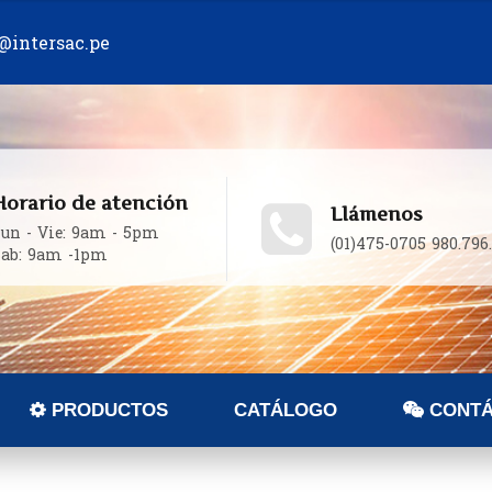
@intersac.pe
Horario de atención
Llámenos
un - Vie: 9am - 5pm
(01)475-0705 980.796
Sab: 9am -1pm
PRODUCTOS
CATÁLOGO
CONTÁ