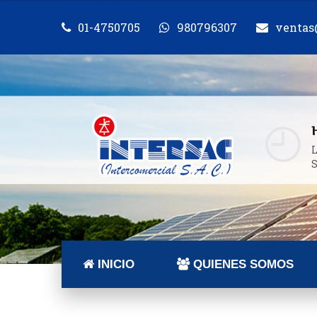
01-4750705
980796307
ventas
L
INICIO
QUIENES SOMOS