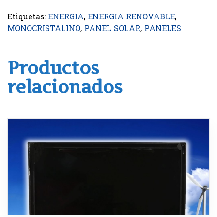
Etiquetas:
ENERGIA
,
ENERGIA RENOVABLE
,
MONOCRISTALINO
,
PANEL SOLAR
,
PANELES
Productos
relacionados